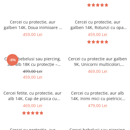
Cercei cu protectie, aur
Cercei cu protectie, aur
galben 14K, Doua inimioare 5
galben 14K, Rotunzi cu opal
mm
roz, 5 mm
459,00 Lei
459,00 Lei
Cercei bebelusi sau piercing,
Cercei cu protectie aur galben
-8%
aur alb 18K cu protecție –
9K, Unicorni multicolori,
Biluțe 3 mm
7.5x9mm
499,00 Lei
469,00 Lei
459,00 Lei
Cercei fetite, cu protectie, aur
Cercei cu protectie, aur alb
alb 14K, Cap de pisica cu
14K, Inimi mici cu pietricica
sidef, 8 mm
laterala 5 mm
469,00 Lei
479,00 Lei
Cercei cu protectie, aur
Cercei bebelusi sau piercing,