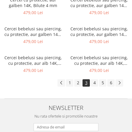
galben 14K, Bilute 4 mm
cu protectie, aur galben 14K,
Piatra safir 2 mm
479,00 Lei
479,00 Lei
Cercei bebelusi sau piercing,
Cercei bebelusi sau piercing,
cu protectie, aur galben 14K,
cu protectie, aur galben 14K,
Piatra rubin 2 mm
Piatra smarald 2 mm
479,00 Lei
479,00 Lei
Cercei bebelusi sau piercing,
Cercei bebelusi sau piercing,
cu protectie, aur alb 14K,
cu protectie, aur alb 14K,
Piatra rubin 2 mm
Piatra smarald 2 mm
479,00 Lei
479,00 Lei
1
2
3
4
5
6
NEWSLETTER
Nu rata ofertele si promotiile noastre