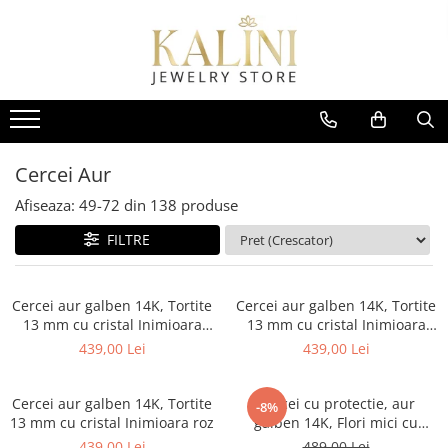
Cercei
Cercei Aur
Cercei Argint
Cercei medicinali
Bijuterii cu diamante
Bratari snur
Cercei din aur cu protectie
Cercei argint cu protectie
Kituri pentru gauri de urechi
Cercei cu tortita
Bratari snur cu aur
Cercei bebelusi
Cercei fetite 1 an+
Cercei din aur cu tortita
Cercei argint cu surub
Cercei cu protectie
Cercei aur alb
Cercei argint lungi / tortita
Bratari
Cercei Aur
Cercei 5 ani+
Cercei adolescente si doamne
Cercei din aur cu pietre pretioase
Pandantive & coliere
Afiseaza:
49-
72
din
138
produse
Cercei aur galben
Cercei piercing
FILTRE
Cercei aur 18K
Cercei aur 14k
Cercei aur galben 14K, Tortite
Cercei aur galben 14K, Tortite
Cercei aur 9K
13 mm cu cristal Inimioara
13 mm cu cristal Inimioara
mov
albastra
439,00 Lei
439,00 Lei
Cercei din aur cu pietre
semipretioase naturale
Cercei aur galben 14K, Tortite
Cercei cu protectie, aur
-8%
13 mm cu cristal Inimioara roz
galben 14K, Flori mici cu
piatra incolora 4 mm
439,00 Lei
489,00 Lei