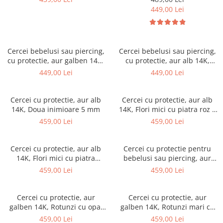
449,00 Lei
Cercei bebelusi sau piercing,
Cercei bebelusi sau piercing,
cu protectie, aur galben 14K,
cu protectie, aur alb 14K,
Piatra zirconia 2 mm
Piatra zirconia 2 mm
449,00 Lei
449,00 Lei
Cercei cu protectie, aur alb
Cercei cu protectie, aur alb
14K, Doua inimioare 5 mm
14K, Flori mici cu piatra roz 4
mm
459,00 Lei
459,00 Lei
Cercei cu protectie, aur alb
Cercei cu protectie pentru
14K, Flori mici cu piatra
bebelusi sau piercing, aur
incolora 4 mm
galben 14K, Bilute 3 mm
459,00 Lei
459,00 Lei
Cercei cu protectie, aur
Cercei cu protectie, aur
galben 14K, Rotunzi cu opal
galben 14K, Rotunzi mari cu
alb, 5 mm
opal albastru sidef 5 mm
459,00 Lei
459,00 Lei