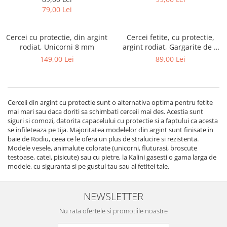
79,00 Lei
Cercei cu protectie, din argint
Cercei fetite, cu protectie,
rodiat, Unicorni 8 mm
argint rodiat, Gargarite de 5
mm
149,00 Lei
89,00 Lei
Cerceii din argint cu protectie sunt o alternativa optima pentru fetite
mai mari sau daca doriti sa schimbati cerceii mai des. Acestia sunt
siguri si comozi, datorita capacelului cu protectie si a faptului ca acesta
se infileteaza pe tija. Majoritatea modelelor din argint sunt finisate in
baie de Rodiu, ceea ce le ofera un plus de stralucire si rezistenta.
Modele vesele, animalute colorate (unicorni, fluturasi, broscute
testoase, catei, pisicute) sau cu pietre, la Kalini gasesti o gama larga de
modele, cu siguranta si pe gustul tau sau al fetitei tale.
NEWSLETTER
Nu rata ofertele si promotiile noastre