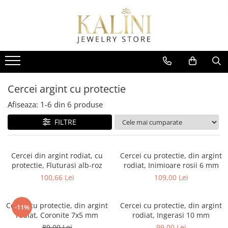
Cercei
Cercei Aur
Cercei Argint
Cercei medicinali
Bijuterii cu diamante
Bratari snur
Cercei din aur cu protectie
Cercei argint cu protectie
Kituri pentru gauri de urechi
Cercei cu tortita
Bratari snur cu aur
Cercei bebelusi
Cercei fetite 1 an+
Cercei din aur cu tortita
Cercei argint cu surub
Cercei cu protectie
Cercei aur alb
Cercei argint lungi / tortita
Bratari
Cercei argint cu protectie
Cercei 5 ani+
Cercei adolescente si doamne
Cercei din aur cu pietre pretioase
Pandantive & coliere
Afiseaza:
1-
6
din
6
produse
Cercei aur galben
Cercei piercing
FILTRE
Cercei aur 18K
Cercei aur 14k
Cercei din argint rodiat, cu
Cercei cu protectie, din argint
Cercei aur 9K
protectie, Fluturasi alb-roz
rodiat, Inimioare rosii 6 mm
100,66 Lei
109,00 Lei
Cercei din aur cu pietre
semipretioase naturale
Cercei cu protectie, din argint
Cercei cu protectie, din argint
-11%
rodiat, Coronite 7x5 mm
rodiat, Ingerasi 10 mm
89,00 Lei
99,00 Lei