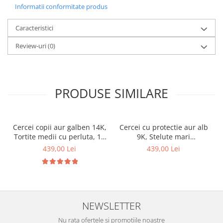
Informatii conformitate produs
Caracteristici
Review-uri
(0)
PRODUSE SIMILARE
Cercei copii aur galben 14K,
Cercei cu protectie aur alb
Tortite medii cu perluta, 10
9K, Stelute mari
mm
stralucitoare, 8 mm
439,00 Lei
439,00 Lei
NEWSLETTER
Nu rata ofertele si promotiile noastre