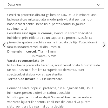
Descriere
Cercei cu protectie, din aur galben de 14K, Doua inimioare, una
lucioasa si cea mica sablata, model potrivit atat pentru nou-
nascut cat si pentru bebelusi si pentru adulti, in gaurile
suplimentare!
Cercelusii sunt
siguri si comozi
, avand un sistem special de
inchidere, prin infiletare cu un capacel cu protectie, astfel ca
pielea din spatele urechii sa nu fie intepata de tija! Puteti dormi
fara sa scoateti cercelusii din urechi ;).
Dimensiuni cercel
: Tija - 8 mm;
Inimioare - 5 mm
Varsta recomandata
: 0+
In functie de preferinta fiecaruia, acest cercel poate fi purtat si de
un nou-nascut si fara limita superioara de varsta. Sunt
spectaculosi si sigur vor atrage atentia.
Termen de livrare
: 1-2 zile lucratoare.
Comanda cercei copii, cu protectie, din aur galben 14K, Doua
inimioare, pentru a oferi un cadou deosebit!
Nu stii sigur ce model sa alegi? Suna-ne! Avem experienta in
vanzarea bijuteriilor pentru copii inca din 2013 si va putem
sfatui pentru a lua cea mai buna decizie!