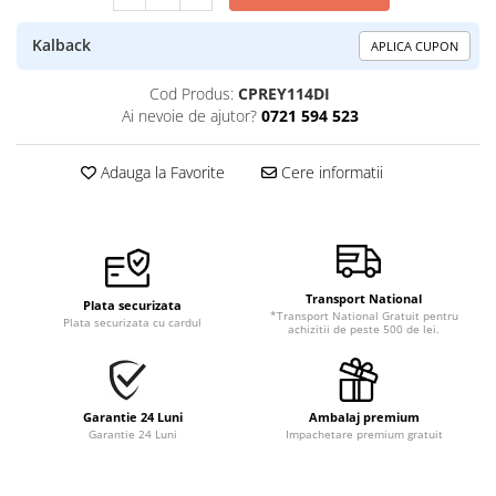
Kalback
APLICA CUPON
Cod Produs:
CPREY114DI
Ai nevoie de ajutor?
0721 594 523
Adauga la Favorite
Cere informatii
Transport National
Plata securizata
*Transport National Gratuit pentru
Plata securizata cu cardul
achizitii de peste 500 de lei.
Garantie 24 Luni
Ambalaj premium
Garantie 24 Luni
Impachetare premium gratuit