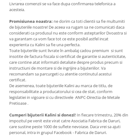
Livrarea comenzii se va face dupa confirmarea telefonica a
acesteia.
Promisiunea noastra:
ne dorim ca toti clientii sa fie multumiti
de bijuteriile noastre! De aceea va rugam sa ne comunicati daca
considerati ca produsul nu este conform asteptarilor Dvoastra si
va garantam ca vom face tot ce este posibil astfel incat
experienta cu Kalini sa fie una perfecta.
Toate bijuteriile sunt livrate în ambalaj cadou premium si sunt
insotite de factura fiscala si certificat de garantie si autenticitate,
care contine atat informatii detaliate despre produs precum si
instructiuni de montare si de ingrijire a bijuteriilor. Va
recomandam sa parcurgeti cu atentie continutul acestui
certificat.
De asemenea, toate bijuteriile Kalini au marca de titlu, de
responsabilitate a producatorului si cea de stat, conform
legislatiei in vigoare si cu directivele ANPC-Directia de Metale
Pretioase .
Cumperi bijuterii Kalini si donezi!
In fiecare trimestru, 20% din
impozitul pe venit este virat catre Asociatia Fabrica de Daruri,
care sustine peste 1000 de suflete nevoiase. Daca vrei sa ajuti
personal, intra in grupul Facebook - Fabrica de Daruri.