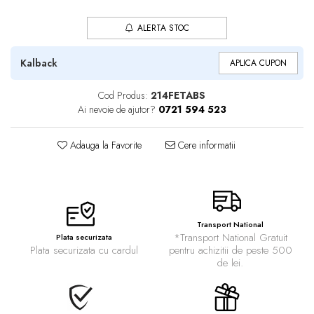
ALERTA STOC
Kalback
APLICA CUPON
Cod Produs:
214FETABS
Ai nevoie de ajutor?
0721 594 523
Adauga la Favorite
Cere informatii
Transport National
*Transport National Gratuit
Plata securizata
Plata securizata cu cardul
pentru achizitii de peste 500
de lei.