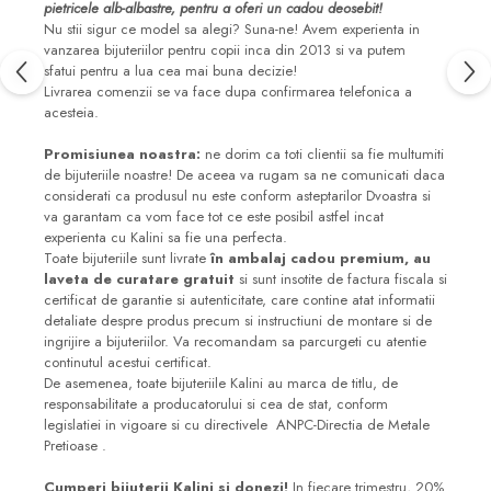
pietricele alb-albastre, pentru a oferi un cadou deosebit!
Nu stii sigur ce model sa alegi? Suna-ne! Avem experienta in
vanzarea bijuteriilor pentru copii inca din 2013 si va putem
sfatui pentru a lua cea mai buna decizie!
Livrarea comenzii se va face dupa confirmarea telefonica a
acesteia.
Promisiunea noastra:
ne dorim ca toti clientii sa fie multumiti
de bijuteriile noastre! De aceea va rugam sa ne comunicati daca
considerati ca produsul nu este conform asteptarilor Dvoastra si
va garantam ca vom face tot ce este posibil astfel incat
experienta cu Kalini sa fie una perfecta.
Toate bijuteriile sunt livrate
în ambalaj cadou premium, au
laveta de curatare gratuit
si sunt insotite de factura fiscala si
certificat de garantie si autenticitate, care contine atat informatii
detaliate despre produs precum si instructiuni de montare si de
ingrijire a bijuteriilor. Va recomandam sa parcurgeti cu atentie
continutul acestui certificat.
De asemenea, toate bijuteriile Kalini au marca de titlu, de
responsabilitate a producatorului si cea de stat, conform
legislatiei in vigoare si cu directivele ANPC-Directia de Metale
Pretioase .
Cumperi bijuterii Kalini si donezi!
In fiecare trimestru, 20%