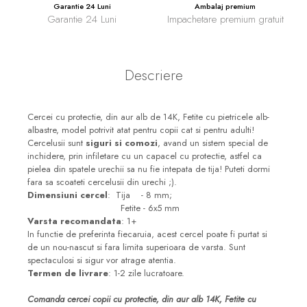
Garantie 24 Luni
Ambalaj premium
Garantie 24 Luni
Impachetare premium gratuit
Descriere
Cercei cu protectie, din aur alb de 14K, Fetite cu pietricele alb-
albastre, model potrivit atat pentru copii cat si pentru adulti!
Cercelusii sunt
siguri si comozi
, avand un sistem special de
inchidere, prin infiletare cu un capacel cu protectie, astfel ca
pielea din spatele urechii sa nu fie intepata de tija! Puteti dormi
fara sa scoateti cercelusii din urechi ;).
Dimensiuni cercel
: Tija - 8 mm;
Fetite - 6x5 mm
Varsta recomandata
: 1+
In functie de preferinta fiecaruia, acest cercel poate fi purtat si
de un nou-nascut si fara limita superioara de varsta. Sunt
spectaculosi si sigur vor atrage atentia.
Termen de livrare
: 1-2 zile lucratoare.
Comanda cercei copii cu protectie, din aur alb 14K, Fetite cu