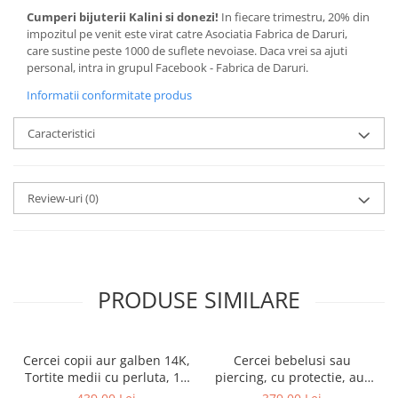
Cumperi bijuterii Kalini si donezi!
In fiecare trimestru, 20% din
impozitul pe venit este virat catre Asociatia Fabrica de Daruri,
care sustine peste 1000 de suflete nevoiase. Daca vrei sa ajuti
personal, intra in grupul Facebook - Fabrica de Daruri.
Informatii conformitate produs
Caracteristici
Review-uri
(0)
PRODUSE SIMILARE
Cercei copii aur galben 14K,
Cercei bebelusi sau
Tortite medii cu perluta, 10
piercing, cu protectie, aur
mm
galben 14K, Rotunzi cu opal