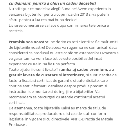
cu diamant, pentru a oferi un cadou deosebit!
Nu stii sigur ce model sa alegi? Suna-ne! Avem experienta in
vanzarea bijuteriilor pentru copii inca din 2013 si va putem
sfatui pentru a lua cea mai buna decizie!
Livrarea comenzii se va face dupa confirmarea telefonica a
acesteia.
Promisiunea noastra:
ne dorim ca toti clientii sa fie multumiti
de bijuteriile noastre! De aceea va rugam sa ne comunicati daca
considerati ca produsul nu este conform asteptarilor Dvoastra si
va garantam ca vom face tot ce este posibil astfel incat
experienta cu Kalini sa fie una perfecta.
Toate bijuteriile sunt livrate în
ambalaj cadou premium, au
gratuit laveta de curatare si intretinere,
si sunt insotite de
factura fiscala si certificat de garantie si autenticitate, care
contine atat informatii detaliate despre produs precum si
instructiuni de montare si de ingrijire a bijuteriilor. Va
recomandam sa parcurgeti cu atentie continutul acestui
certificat.
De asemenea, toate bijuteriile Kalini au marca de titlu, de
responsabilitate a producatorului si cea de stat, conform
legislatiei in vigoare si cu directivele ANPC-Directia de Metale
Pretioase .