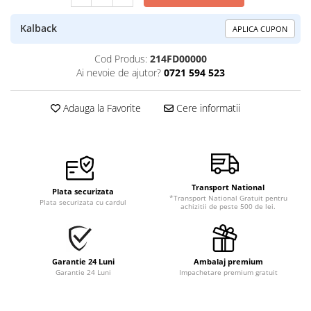
Kalback
APLICA CUPON
Cod Produs:
214FD00000
Ai nevoie de ajutor?
0721 594 523
Adauga la Favorite
Cere informatii
Transport National
Plata securizata
*Transport National Gratuit pentru
Plata securizata cu cardul
achizitii de peste 500 de lei.
Garantie 24 Luni
Ambalaj premium
Garantie 24 Luni
Impachetare premium gratuit