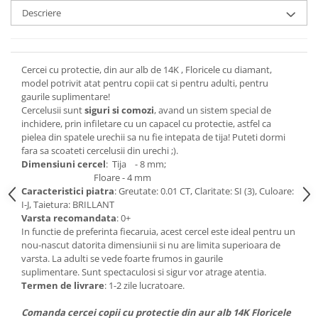
Descriere
Cercei cu protectie, din aur alb de 14K , Floricele cu diamant,
model potrivit atat pentru copii cat si pentru adulti, pentru
gaurile suplimentare!
Cercelusii sunt
siguri si comozi
, avand un sistem special de
inchidere, prin infiletare cu un capacel cu protectie, astfel ca
pielea din spatele urechii sa nu fie intepata de tija! Puteti dormi
fara sa scoateti cercelusii din urechi ;).
Dimensiuni cercel
: Tija - 8 mm;
Floare - 4 mm
Caracteristici piatra
: Greutate: 0.01 CT, Claritate: SI (3), Culoare:
I-J, Taietura: BRILLANT
Varsta recomandata
: 0+
In functie de preferinta fiecaruia, acest cercel este ideal pentru un
nou-nascut datorita dimensiunii si nu are limita superioara de
varsta. La adulti se vede foarte frumos in gaurile
suplimentare. Sunt spectaculosi si sigur vor atrage atentia.
Termen de livrare
: 1-2 zile lucratoare.
Comanda cercei copii cu protectie din aur alb 14K Floricele