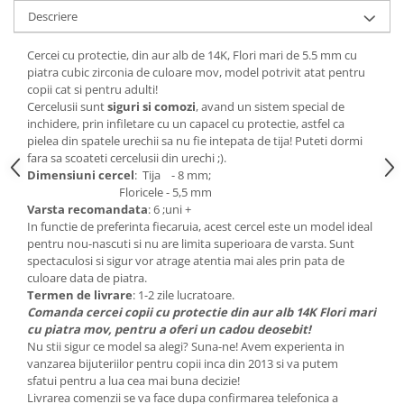
Descriere
Cercei cu protectie, din aur alb de 14K, Flori mari de 5.5 mm cu
piatra cubic zirconia de culoare mov, model potrivit atat pentru
copii cat si pentru adulti!
Cercelusii sunt
siguri si comozi
, avand un sistem special de
inchidere, prin infiletare cu un capacel cu protectie, astfel ca
pielea din spatele urechii sa nu fie intepata de tija! Puteti dormi
fara sa scoateti cercelusii din urechi ;).
Dimensiuni cercel
: Tija - 8 mm;
Floricele - 5,5 mm
Varsta recomandata
: 6 ;uni +
In functie de preferinta fiecaruia, acest cercel este un model ideal
pentru nou-nascuti si nu are limita superioara de varsta. Sunt
spectaculosi si sigur vor atrage atentia mai ales prin pata de
culoare data de piatra.
Termen de livrare
: 1-2 zile lucratoare.
Comanda cercei copii cu protectie din aur alb 14K Flori mari
cu piatra mov, pentru a oferi un cadou deosebit!
Nu stii sigur ce model sa alegi? Suna-ne! Avem experienta in
vanzarea bijuteriilor pentru copii inca din 2013 si va putem
sfatui pentru a lua cea mai buna decizie!
Livrarea comenzii se va face dupa confirmarea telefonica a