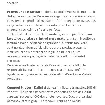
acesteia.
Promisiunea noastra:
ne dorim ca toti clientii sa fie multumiti
de bijuteriile noastre! De aceea va rugam sa ne comunicati daca
considerati ca produsul nu este conform asteptarilor Dvoastra si
va garantam ca vom face tot ce este posibil astfel incat
experienta cu Kalini sa fie una perfecta.
Toate bijuteriile sunt livrate în
ambalaj cadou premium, au
laveta de curatare si intretinere gratuit,
si sunt insotite de
factura fiscala si certificat de garantie si autenticitate, care
contine atat informatii detaliate despre produs precum si
instructiuni de montare si de ingrijire a bijuteriilor. Va
recomandam sa parcurgeti cu atentie continutul acestui
certificat.
De asemenea, toate bijuteriile Kalini au marca de titlu, de
responsabilitate a producatorului si cea de stat, conform
legislatiei in vigoare si cu directivele ANPC-Directia de Metale
Pretioase .
Cumperi bijuterii Kalini si donezi!
In fiecare trimestru, 20% din
impozitul pe venit este virat catre Asociatia Fabrica de Daruri,
care sustine peste 1000 de suflete nevoiase. Daca vrei sa ajuti
personal, intra in grupul Facebook - Fabrica de Daruri.