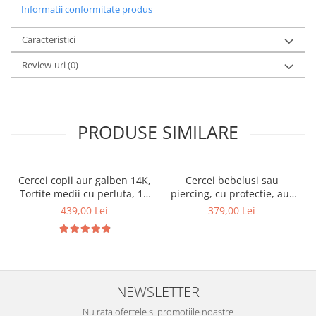
Informatii conformitate produs
Caracteristici
Review-uri
(0)
PRODUSE SIMILARE
Cercei copii aur galben 14K,
Cercei bebelusi sau
Tortite medii cu perluta, 10
piercing, cu protectie, aur
mm
galben 14K, Rotunzi cu opal
439,00 Lei
379,00 Lei
alb sidef 3 mm
NEWSLETTER
Nu rata ofertele si promotiile noastre