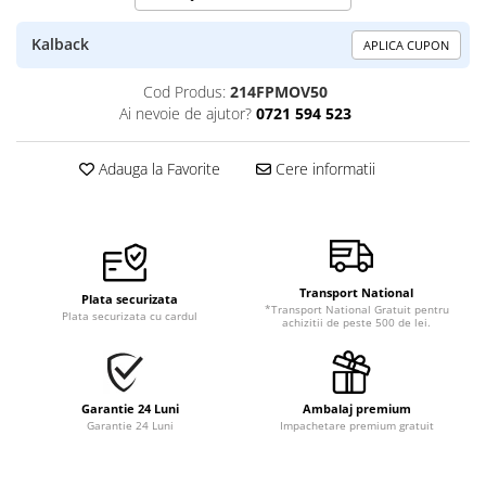
Kalback
APLICA CUPON
Cod Produs:
214FPMOV50
Ai nevoie de ajutor?
0721 594 523
Adauga la Favorite
Cere informatii
Transport National
Plata securizata
*Transport National Gratuit pentru
Plata securizata cu cardul
achizitii de peste 500 de lei.
Garantie 24 Luni
Ambalaj premium
Garantie 24 Luni
Impachetare premium gratuit