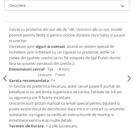
Descriere
Cercei cu protectie din aur alb de 14K, Unicorni alb cu roz, model
potrivit pentru fetite si pentru oricine doreste ceva haios si jucaus
in ureche!
Cercelusii sunt
siguri si comozi
, avand un sistem special de
inchidere, prin infiletare cu un capacel cu protectie, astfel ca
pielea din spatele urechii sa nu fie intepata de tija! Puteti dormi
fara sa scoateti cercelusii din urechi ;).
Dimensiuni cercel
: Tija - 8 mm;
Unicorn - 7 mm
Varsta recomandata
: 1+
In functie de preferinta fiecaruia, acest cercel poate fi purtat de
bebeluse si nu are limita superioara de varsta. Fetitele de 3-6 ani
cu siguranta vor fi foarte incantate.
Unicornii sunt pictati manual cu email special pentru bijuterii si
poate exista riscul de decolorare daca intra in contact cu anumite
substante. Va rugam sa verificati instructiunile de montaj si
intretinere pentru mai multe detalii.
Termen de livrare
: 1-2 zile lucratoare.