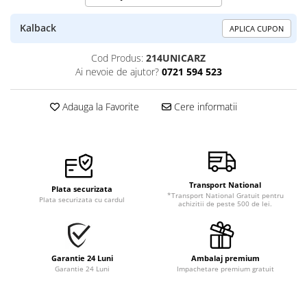
Kalback
APLICA CUPON
Cod Produs:
214UNICARZ
Ai nevoie de ajutor?
0721 594 523
Adauga la Favorite
Cere informatii
Transport National
Plata securizata
*Transport National Gratuit pentru
Plata securizata cu cardul
achizitii de peste 500 de lei.
Garantie 24 Luni
Ambalaj premium
Garantie 24 Luni
Impachetare premium gratuit