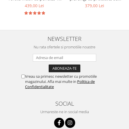
mm
galben 14K, Rotunzi cu opal
439,00 Lei
379,00 Lei
alb sidef 3 mm
NEWSLETTER
Nu rata ofertele si promotiile noastre
Vreau sa primesc newsletter cu promotiile
magazinului. Afla mai multe in
Politica de
Confidentialitate
SOCIAL
Urmareste-ne in social media