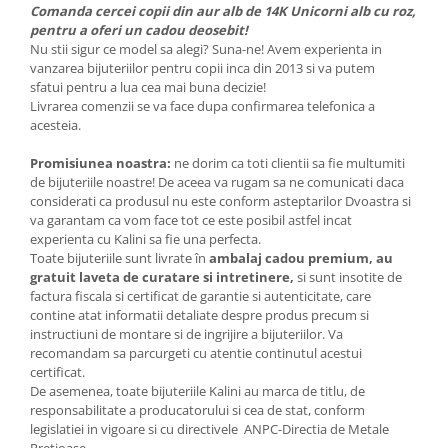
Comanda cercei copii din aur alb de 14K Unicorni alb cu roz,
pentru a oferi un cadou deosebit!
Nu stii sigur ce model sa alegi? Suna-ne! Avem experienta in
vanzarea bijuteriilor pentru copii inca din 2013 si va putem
sfatui pentru a lua cea mai buna decizie!
Livrarea comenzii se va face dupa confirmarea telefonica a
acesteia.
Promisiunea noastra:
ne dorim ca toti clientii sa fie multumiti
de bijuteriile noastre! De aceea va rugam sa ne comunicati daca
considerati ca produsul nu este conform asteptarilor Dvoastra si
va garantam ca vom face tot ce este posibil astfel incat
experienta cu Kalini sa fie una perfecta.
Toate bijuteriile sunt livrate în
ambalaj cadou premium, au
gratuit laveta de curatare si intretinere,
si sunt insotite de
factura fiscala si certificat de garantie si autenticitate, care
contine atat informatii detaliate despre produs precum si
instructiuni de montare si de ingrijire a bijuteriilor. Va
recomandam sa parcurgeti cu atentie continutul acestui
certificat.
De asemenea, toate bijuteriile Kalini au marca de titlu, de
responsabilitate a producatorului si cea de stat, conform
legislatiei in vigoare si cu directivele ANPC-Directia de Metale
Pretioase .