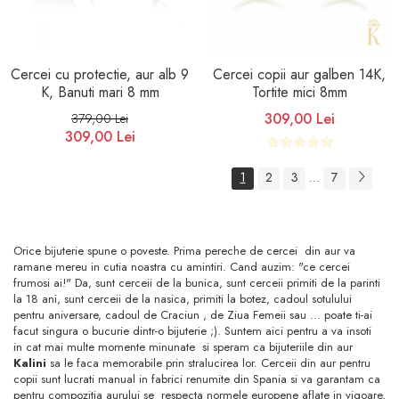
Cercei cu protectie, aur alb 9
Cercei copii aur galben 14K,
K, Banuti mari 8 mm
Tortite mici 8mm
309,00 Lei
379,00 Lei
309,00 Lei
1
2
3
7
...
Orice bijuterie spune o poveste. Prima pereche de cercei din aur va
ramane mereu in cutia noastra cu amintiri. Cand auzim: "ce cercei
frumosi ai!" Da, sunt cerceii de la bunica, sunt cerceii primiti de la parinti
la 18 ani, sunt cerceii de la nasica, primiti la botez, cadoul sotulului
pentru aniversare, cadoul de Craciun , de Ziua Femeii sau ... poate ti-ai
facut singura o bucurie dintr-o bijuterie ;). Suntem aici pentru a va insoti
in cat mai multe momente minunate si speram ca bijuteriile din aur
Kalini
sa le faca memorabile prin stralucirea lor. Cerceii din aur pentru
copii sunt lucrati manual in fabrici renumite din Spania si va garantam ca
pentru compozitia aurului se respecta normele europene aflate in vigoare,