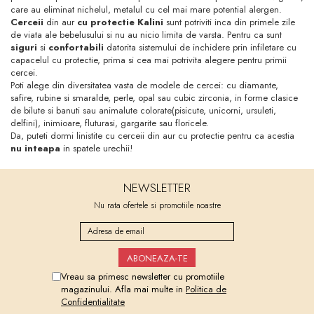
care au eliminat nichelul, metalul cu cel mai mare potential alergen.
Cerceii
din aur
cu protectie Kalini
sunt potriviti inca din primele zile
de viata ale bebelusului si nu au nicio limita de varsta. Pentru ca sunt
siguri
si
confortabili
datorita sistemului de inchidere prin infiletare cu
capacelul cu protectie, prima si cea mai potrivita alegere pentru primii
cercei.
Poti alege din diversitatea vasta de modele de cercei: cu diamante,
safire, rubine si smaralde, perle, opal sau cubic zirconia, in forme clasice
de bilute si banuti sau animalute colorate(pisicute, unicorni, ursuleti,
delfini), inimioare, fluturasi, gargarite sau floricele.
Da, puteti dormi linistite cu cerceii din aur cu protectie pentru ca acestia
nu inteapa
in spatele urechii!
NEWSLETTER
Nu rata ofertele si promotiile noastre
Vreau sa primesc newsletter cu promotiile
magazinului. Afla mai multe in
Politica de
Confidentialitate