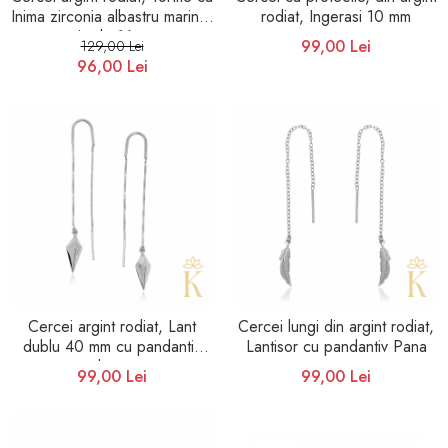
Inima zirconia albastru marin si
rodiat, Ingerasi 10 mm
cristale 16 mm
99,00 Lei
129,00 Lei
96,00 Lei
Cercei argint rodiat, Lant
Cercei lungi din argint rodiat,
dublu 40 mm cu pandantiv
Lantisor cu pandantiv Pana
lung
99,00 Lei
99,00 Lei