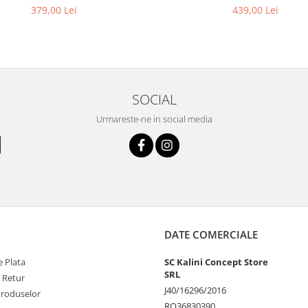
opal alb sidef 3 mm
379,00 Lei
439,00 Lei
SOCIAL
Urmareste-ne in social media
DATE COMERCIALE
 Plata
SC Kalini Concept Store
SRL
e Retur
J40/16296/2016
Produselor
RO36830390