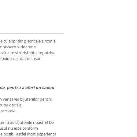
e cu aripi din pietricele zirconia,
domnisoare si doamne.
tralucire si rezistenta impotriva
i oxideaza atat de usor.
nia, pentru a oferi un cadou
n vanzarea bijuteriilor pentru
buna decizie!
 acesteia.
tumiti de bijuteriile noastre! De
dusul nu este conform
 posibil astfel incat experienta