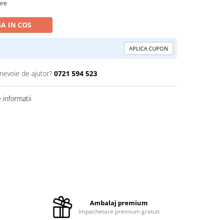
are
A IN COS
APLICA CUPON
 nevoie de ajutor?
0721 594 523
informatii
i
Ambalaj premium
Impachetare premium gratuit