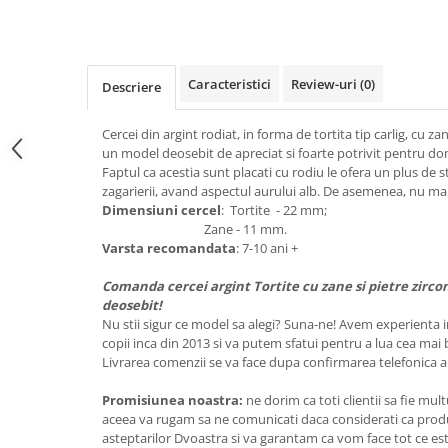
Caracteristici
Review-uri
(0)
Descriere
Cercei din argint rodiat, in forma de tortita tip carlig, cu zan
un model deosebit de apreciat si foarte potrivit pentru 
Faptul ca acestia sunt placati cu rodiu le ofera un plus de s
zagarierii, avand aspectul aurului alb. De asemenea, nu ma
Dimensiuni cercel
: Tortite - 22 mm;
Zane - 11 mm.
Varsta recomandata
: 7-10 ani +
Comanda cercei argint Tortite cu zane si pietre zirco
deosebit!
Nu stii sigur ce model sa alegi? Suna-ne! Avem experienta i
copii inca din 2013 si va putem sfatui pentru a lua cea mai 
Livrarea comenzii se va face dupa confirmarea telefonica a
Promisiunea noastra:
ne dorim ca toti clientii sa fie mul
aceea va rugam sa ne comunicati daca considerati ca pro
asteptarilor Dvoastra si va garantam ca vom face tot ce este