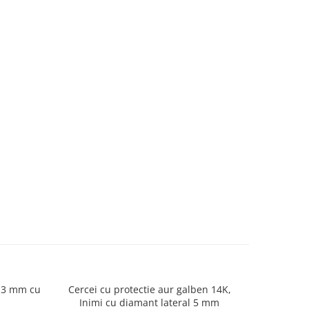
 13 mm cu
Cercei cu protectie aur galben 14K,
Cercei copi
Inimi cu diamant lateral 5 mm