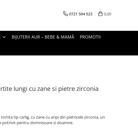
0721 594 523
0,00
R
BIJUTERII AUR – BEBE & MAMĂ
PROMOTII
rtite lungi cu zane si pietre zirconia
tortita tip carlig, cu zane cu aripi din pietricele zirconia, un
te potrivit pentru domnisoare si doamne.