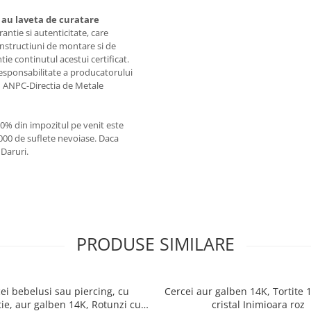
au laveta de curatare
rantie si autenticitate, care
instructiuni de montare si de
tie continutul acestui certificat.
 responsabilitate a producatorului
ele ANPC-Directia de Metale
20% din impozitul pe venit este
1000 de suflete nevoiase. Daca
 Daruri.
PRODUSE SIMILARE
ei bebelusi sau piercing, cu
Cercei aur galben 14K, Tortite
tie, aur galben 14K, Rotunzi cu
cristal Inimioara roz