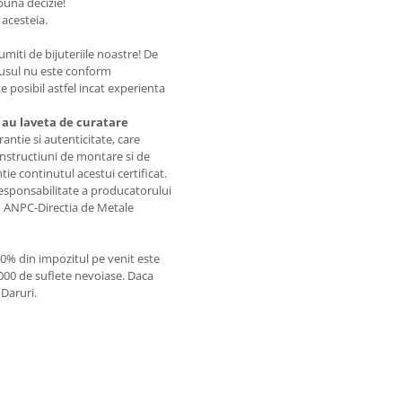
buna decizie!
 acesteia.
tumiti de bijuteriile noastre! De
dusul nu este conform
 posibil astfel incat experienta
au laveta de curatare
rantie si autenticitate, care
instructiuni de montare si de
tie continutul acestui certificat.
 responsabilitate a producatorului
ele ANPC-Directia de Metale
20% din impozitul pe venit este
1000 de suflete nevoiase. Daca
 Daruri.