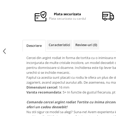
Plata securizata
Plata securizata cu cardul
Caracteristici
Review-uri
(0)
Descriere
Cercei din argint rodiat in forma de tortita cu o inimioara
inconjurata de multe cristale incolore, un model deosebit de
pentru domnisoare si doamne. Inchiderea este tip lever back
urechii si se inchide mecanic.
Faptul ca acestia sunt placati cu rodiu le ofera un plus de s
zagarierii, avand aspectul aurului alb. De asemenea, nu ma
Dimensiuni cercel
: 16 mm
Varsta recomandata
: 5+ In functie de gustul fiecaruia,
Comanda cercei argint rodiat Tortite cu Inima zircon
oferi un cadou deosebit!
Nu stii sigur ce model sa alegi? Suna-ne! Avem experienta i