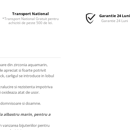
Transport National
Garantie 24 Lun
*Transport National Gratuit pentru
Garantie 24 Luni
achizitii de peste 500 de lei.
 mare din zirconia aquamarin,
 apreciat si foarte potrivit
, carligul se introduce in lobul
tralucire si rezistenta impotriva
i oxideaza atat de usor.
 pt domnisoare si doamne.
ia albastru marin, pentru a
n vanzarea bijuteriilor pentru