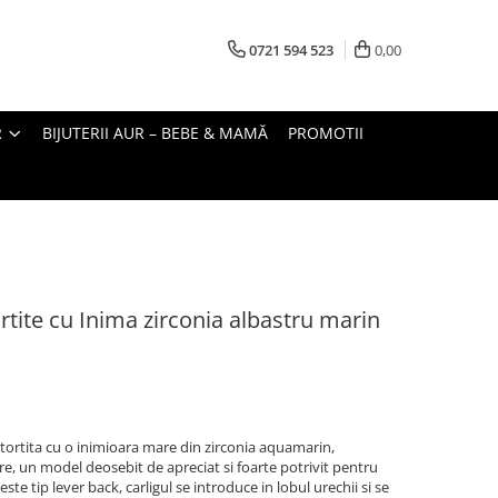
0721 594 523
0,00
R
BIJUTERII AUR – BEBE & MAMĂ
PROMOTII
ortite cu Inima zirconia albastru marin
 tortita cu o inimioara mare din zirconia aquamarin,
re, un model deosebit de apreciat si foarte potrivit pentru
e tip lever back, carligul se introduce in lobul urechii si se