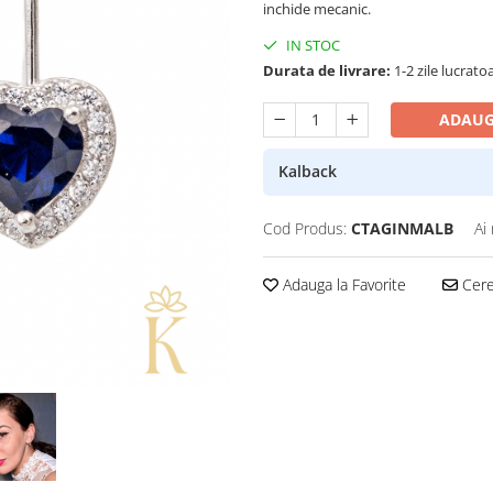
inchide mecanic.
IN STOC
Durata de livrare:
1-2 zile lucrato
ADAUG
Kalback
Cod Produs:
CTAGINMALB
Ai
Adauga la Favorite
Cere 