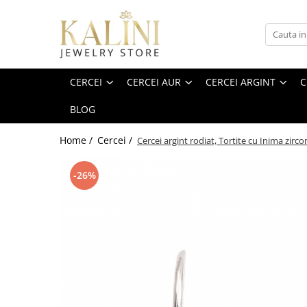
Cercei
Cercei Aur
Cercei Argint
Cercei medicinali
Bijuterii cu diamante
Bratari snur
Cercei din aur cu protectie
Cercei argint cu protectie
Kituri pentru gauri de urechi
Cercei cu tortita
Bratari snur cu aur
Cercei bebelusi
CERCEI
CERCEI AUR
CERCEI ARGINT
C
Cercei fetite 1 an+
Cercei din aur cu tortita
Cercei argint cu surub
Cercei cu protectie
BLOG
Cercei aur alb
Cercei argint lungi / tortita
Bratari
Cercei 5 ani+
Cercei adolescente si doamne
Cercei din aur cu pietre pretioase
Pandantive & coliere
Home /
Cercei /
Cercei argint rodiat, Tortite cu Inima zirc
Cercei aur galben
Cercei piercing
-26%
Cercei aur 18K
Cercei aur 14k
Cercei aur 9K
Cercei din aur cu pietre
semipretioase naturale