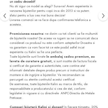
un cadou deosebit!
Nu stii sigur ce model sa alegi? Suna-ne! Avem experienta in
vanzarea bijuteriilor pentru copii inca din 2013 si va putem
sfatui pentru a lua cea mai buna decizie!
Livrarea comenzii se va face dupa confirmarea telefonica a
acesteia.
Promisiunea noastra:
ne dorim ca toti clientii sa fie multumiti
de bijuteriile noastre! De aceea va rugam sa ne comunicati daca
considerati ca produsul nu este conform asteptarilor Dvoastra si
va garantam ca vom face tot ce este posibil astfel incat
experienta cu Kalini sa fie una perfecta.
Toate bijuteriile sunt livrate
în ambalaj cadou premium, au
laveta de curatare gratuit,
si sunt insotite de factura fiscala
si certificat de garantie si autenticitate, care contine atat
informatii detaliate despre produs precum si instructiuni de
montare si de ingrijire a bijuteriilor. Va recomandam sa
parcurgeti cu atentie continutul acestui certificat.
De asemenea, toate bijuteriile Kalini au marca de titlu, de
responsabilitate a producatorului si cea de stat, conform
legislatiei in vigoare si cu directivele ANPC-Directia de Metale
Pretioase .
Cumperi bijuterii Kalini si donezi!
In fiecare trimestru, 20%