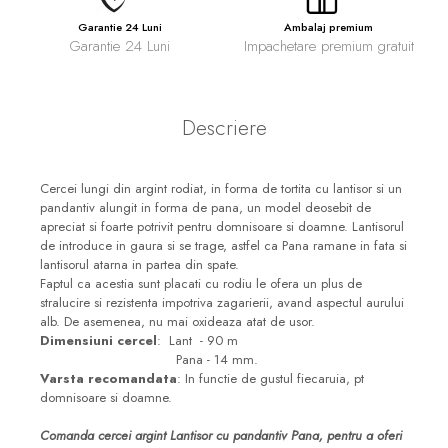
Garantie 24 Luni
Ambalaj premium
Garantie 24 Luni
Impachetare premium gratuit
Descriere
Cercei lungi din argint rodiat, in forma de tortita cu lantisor si un
pandantiv alungit in forma de pana, un model deosebit de
apreciat si foarte potrivit pentru domnisoare si doamne. Lantisorul
de introduce in gaura si se trage, astfel ca Pana ramane in fata si
lantisorul atarna in partea din spate.
Faptul ca acestia sunt placati cu rodiu le ofera un plus de
stralucire si rezistenta impotriva zagarierii, avand aspectul aurului
alb. De asemenea, nu mai oxideaza atat de usor.
Dimensiuni cercel
: Lant - 90 m
Pana - 14 mm.
Varsta recomandata
: In functie de gustul fiecaruia, pt
domnisoare si doamne.
Comanda cercei argint Lantisor cu pandantiv Pana, pentru a oferi