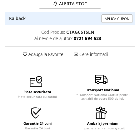
ALERTA STOC
Kalback
APLICA CUPON
Cod Produs:
CTAGCSTSLN
Ai nevoie de ajutor?
0721 594 523
Adauga la Favorite
Cere informatii
Transport National
Plata securizata
*Transport National Gratuit pentru
Plata securizata cu cardul
achizitii de peste 500 de lei.
Garantie 24 Luni
Ambalaj premium
Garantie 24 Luni
Impachetare premium gratuit