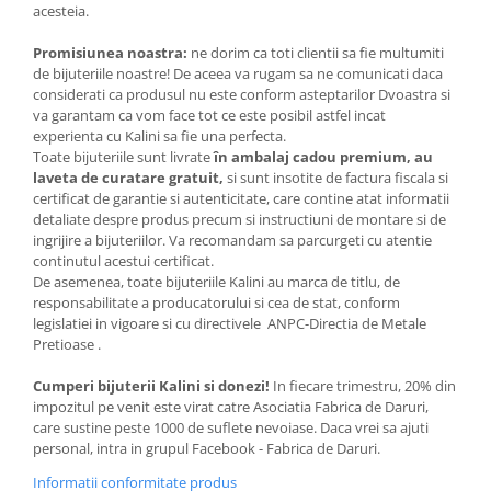
acesteia.
Promisiunea noastra:
ne dorim ca toti clientii sa fie multumiti
de bijuteriile noastre! De aceea va rugam sa ne comunicati daca
considerati ca produsul nu este conform asteptarilor Dvoastra si
va garantam ca vom face tot ce este posibil astfel incat
experienta cu Kalini sa fie una perfecta.
Toate bijuteriile sunt livrate
în ambalaj cadou premium, au
laveta de curatare gratuit,
si sunt insotite de factura fiscala si
certificat de garantie si autenticitate, care contine atat informatii
detaliate despre produs precum si instructiuni de montare si de
ingrijire a bijuteriilor. Va recomandam sa parcurgeti cu atentie
continutul acestui certificat.
De asemenea, toate bijuteriile Kalini au marca de titlu, de
responsabilitate a producatorului si cea de stat, conform
legislatiei in vigoare si cu directivele ANPC-Directia de Metale
Pretioase .
Cumperi bijuterii Kalini si donezi!
In fiecare trimestru, 20% din
impozitul pe venit este virat catre Asociatia Fabrica de Daruri,
care sustine peste 1000 de suflete nevoiase. Daca vrei sa ajuti
personal, intra in grupul Facebook - Fabrica de Daruri.
Informatii conformitate produs