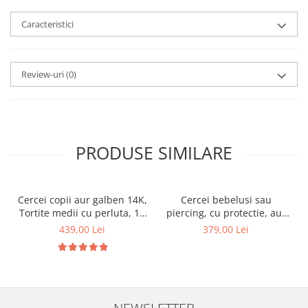
Caracteristici
Review-uri
(0)
PRODUSE SIMILARE
Cercei copii aur galben 14K,
Cercei bebelusi sau
Tortite medii cu perluta, 10
piercing, cu protectie, aur
mm
galben 14K, Rotunzi cu opal
439,00 Lei
379,00 Lei
alb sidef 3 mm
NEWSLETTER