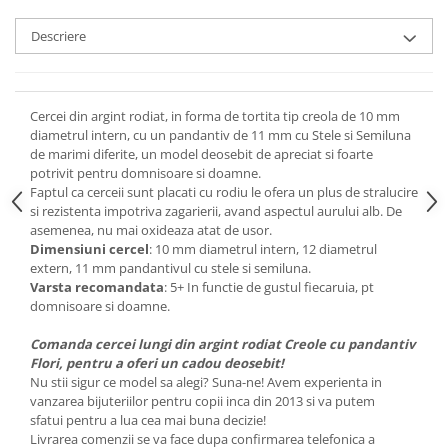
Descriere
Cercei din argint rodiat, in forma de tortita tip creola de 10 mm
diametrul intern, cu un pandantiv de 11 mm cu Stele si Semiluna
de marimi diferite, un model deosebit de apreciat si foarte
potrivit pentru domnisoare si doamne.
Faptul ca cerceii sunt placati cu rodiu le ofera un plus de stralucire
si rezistenta impotriva zagarierii, avand aspectul aurului alb. De
asemenea, nu mai oxideaza atat de usor.
Dimensiuni cercel
: 10 mm diametrul intern, 12 diametrul
extern, 11 mm pandantivul cu stele si semiluna.
Varsta recomandata
: 5+ In functie de gustul fiecaruia, pt
domnisoare si doamne.
Comanda cercei lungi din argint rodiat Creole cu pandantiv
Flori, pentru a oferi un cadou deosebit!
Nu stii sigur ce model sa alegi? Suna-ne! Avem experienta in
vanzarea bijuteriilor pentru copii inca din 2013 si va putem
sfatui pentru a lua cea mai buna decizie!
Livrarea comenzii se va face dupa confirmarea telefonica a