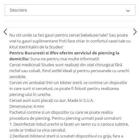
Descriere
Nu stii unde sa faci gauri pentru cercei bebelusei tale? Sau poate
vrei tu gauri suplimentare! Poti face chiar in confortul casei tale cu
kitul steril Kalini de la Studex!
Pentru Bucuresti si Ilfov oferim serviciul de piercing la
domiciliu
! Suna-ne pentru mai multe informatii!
Cercei medicinali Studex sunt realizați din oțel chirurgical fără
nichel sau cobalt, fiind astfel ideali și pentru persoanele cu urechi
sensibile.
Cerceii vin ambalați într-un blister steril, ce contine un dispozitiv
in care sunt si cercelusii, ce poate fi folosit pentru realizarea
piercing-ului în ureche.
Cerceii aurii sunt placați cu aur. Made in S.U.A.
Dimensiune: 4 mm
Pachetul contine si un dispozitiv cu care se poate realiza
procedura de piercing. Pentru piercing urmati pasii urmatori:
1. Dezinfectati lobul urechii si faceti un semn cu o carioca subtire,
unde ar trebui sa vina cercelul;
2.Desfaceti blisterul steril si scoateti dispozitivul cu grija, fara a