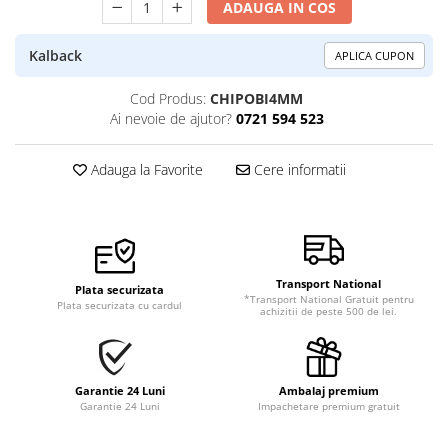
ADAUGA IN COS
Kalback
APLICA CUPON
Cod Produs:
CHIPOBI4MM
Ai nevoie de ajutor?
0721 594 523
Adauga la Favorite
Cere informatii
Transport National
Plata securizata
*Transport National Gratuit pentru
Plata securizata cu cardul
achizitii de peste 500 de lei.
Garantie 24 Luni
Ambalaj premium
Garantie 24 Luni
Impachetare premium gratuit