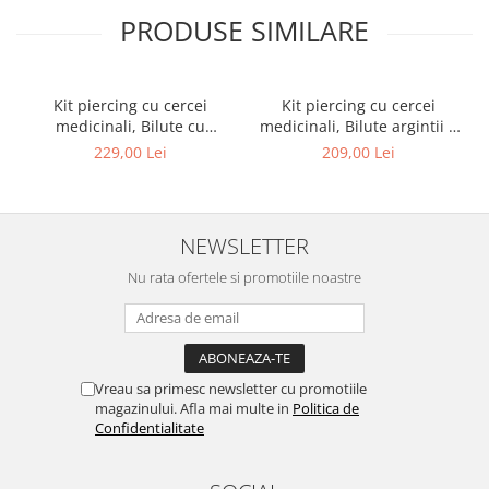
PRODUSE SIMILARE
Kit piercing cu cercei
Kit piercing cu cercei
medicinali, Bilute cu
medicinali, Bilute argintii 4
cristale 4 mm
mm
229,00 Lei
209,00 Lei
NEWSLETTER
Nu rata ofertele si promotiile noastre
Vreau sa primesc newsletter cu promotiile
magazinului. Afla mai multe in
Politica de
Confidentialitate