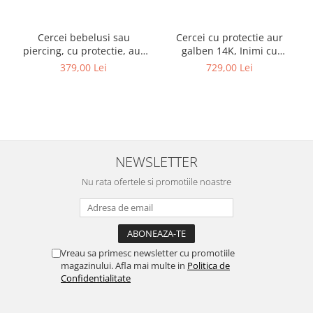
Cercei bebelusi sau
Cercei cu protectie aur
piercing, cu protectie, aur
galben 14K, Inimi cu
galben 14K, Rotunzi cu opal
diamant lateral 5 mm
379,00 Lei
729,00 Lei
alb sidef 3 mm
NEWSLETTER
Nu rata ofertele si promotiile noastre
Vreau sa primesc newsletter cu promotiile
magazinului. Afla mai multe in
Politica de
Confidentialitate