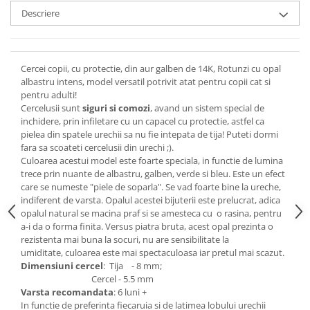
Descriere
Cercei copii, cu protectie, din aur galben de 14K, Rotunzi cu opal
albastru intens, model versatil potrivit atat pentru copii cat si
pentru adulti!
Cercelusii sunt
siguri si comozi
, avand un sistem special de
inchidere, prin infiletare cu un capacel cu protectie, astfel ca
pielea din spatele urechii sa nu fie intepata de tija! Puteti dormi
fara sa scoateti cercelusii din urechi ;).
Culoarea acestui model este foarte speciala, in functie de lumina
trece prin nuante de albastru, galben, verde si bleu. Este un efect
care se numeste "piele de soparla". Se vad foarte bine la ureche,
indiferent de varsta. Opalul acestei bijuterii este prelucrat, adica
opalul natural se macina praf si se amesteca cu o rasina, pentru
a-i da o forma finita. Versus piatra bruta, acest opal prezinta o
rezistenta mai buna la socuri, nu are sensibilitate la
umiditate, culoarea este mai spectaculoasa iar pretul mai scazut.
Dimensiuni cercel
: Tija - 8 mm;
Cercel - 5.5 mm
Varsta recomandata
: 6 luni +
In functie de preferinta fiecaruia si de latimea lobului urechii