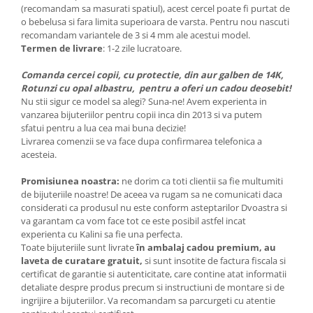
(recomandam sa masurati spatiul), acest cercel poate fi purtat de
o bebelusa si fara limita superioara de varsta. Pentru nou nascuti
recomandam variantele de 3 si 4 mm ale acestui model.
Termen de livrare
: 1-2 zile lucratoare.
Comanda cercei copii, cu protectie, din aur galben de 14K,
Rotunzi cu opal albastru, pentru a oferi un cadou deosebit!
Nu stii sigur ce model sa alegi? Suna-ne! Avem experienta in
vanzarea bijuteriilor pentru copii inca din 2013 si va putem
sfatui pentru a lua cea mai buna decizie!
Livrarea comenzii se va face dupa confirmarea telefonica a
acesteia.
Promisiunea noastra:
ne dorim ca toti clientii sa fie multumiti
de bijuteriile noastre! De aceea va rugam sa ne comunicati daca
considerati ca produsul nu este conform asteptarilor Dvoastra si
va garantam ca vom face tot ce este posibil astfel incat
experienta cu Kalini sa fie una perfecta.
Toate bijuteriile sunt livrate
în ambalaj cadou premium, au
laveta de curatare gratuit,
si sunt insotite de factura fiscala si
certificat de garantie si autenticitate, care contine atat informatii
detaliate despre produs precum si instructiuni de montare si de
ingrijire a bijuteriilor. Va recomandam sa parcurgeti cu atentie