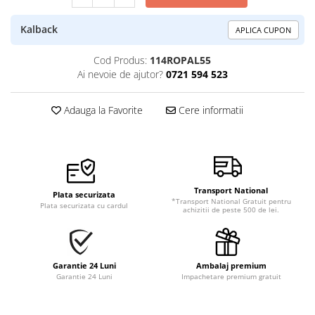
Kalback
APLICA CUPON
Cod Produs:
114ROPAL55
Ai nevoie de ajutor?
0721 594 523
Adauga la Favorite
Cere informatii
Transport National
Plata securizata
*Transport National Gratuit pentru
Plata securizata cu cardul
achizitii de peste 500 de lei.
Garantie 24 Luni
Ambalaj premium
Garantie 24 Luni
Impachetare premium gratuit