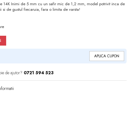
de 14K Inimi de 5 mm cu un safir mic de 1,2 mm, model potrivit inca de
i si de gustul fiecaruia, fara o limita de varsta!
are
S
APLICA CUPON
oie de ajutor?
0721 594 523
formatii