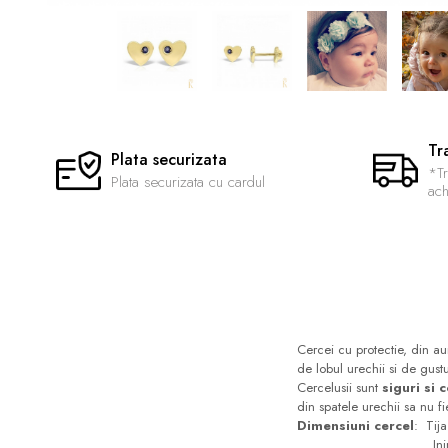
Tr
Plata securizata
*Tr
Plata securizata cu cardul
ach
Cercei cu protectie, din a
de lobul urechii si de gustu
Cercelusii sunt
siguri si 
din spatele urechii sa nu fi
Dimensiuni cercel
: Tij
Inimioare 