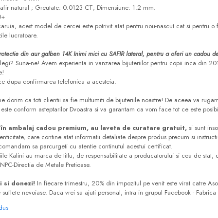
Safir natural ; Greutate: 0.0123 CT; Dimensiune: 1.2 mm.
0+
caruia, acest model de cercei este potrivit atat pentru nou-nascut cat si pentru o 
zile lucratoare.
tectie din aur galben 14K Inimi mici cu SAFIR lateral, pentru a oferi un cadou de
legi? Suna-ne! Avem experienta in vanzarea bijuteriilor pentru copii inca din 20
e!
ce dupa confirmarea telefonica a acesteia.
ne dorim ca toti clientii sa fie multumiti de bijuteriile noastre! De aceea va ru
este conform asteptarilor Dvoastra si va garantam ca vom face tot ce este posibil
în ambalaj cadou premium, au laveta de curatare gratuit,
si sunt inso
tenticitate, care contine atat informatii detaliate despre produs precum si instruc
 recomandam sa parcurgeti cu atentie continutul acestui certificat.
le Kalini au marca de titlu, de responsabilitate a producatorului si cea de stat, c
ANPC-Directia de Metale Pretioase.
i si donezi!
In fiecare trimestru, 20% din impozitul pe venit este virat catre Aso
suflete nevoiase. Daca vrei sa ajuti personal, intra in grupul Facebook - Fabrica
odus