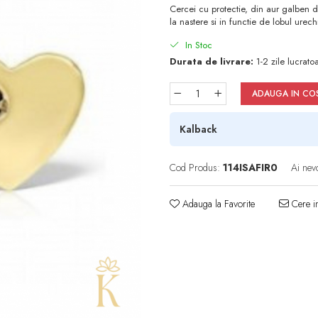
Cercei cu protectie, din aur galben 
la nastere si in functie de lobul urechi
In Stoc
Durata de livrare:
1-2 zile lucrato
ADAUGA IN CO
Kalback
Cod Produs:
114ISAFIR0
Ai nev
Adauga la Favorite
Cere in