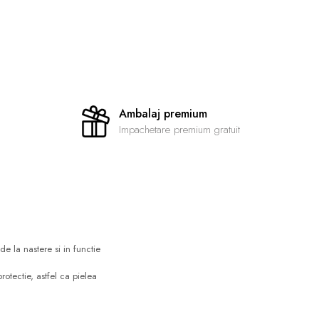
Ambalaj premium
Impachetare premium gratuit
 la nastere si in functie
otectie, astfel ca pielea