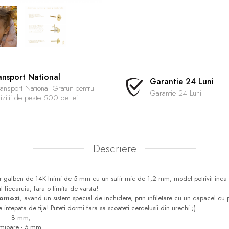
ansport National
Garantie 24 Luni
ansport National Gratuit pentru
Garantie 24 Luni
izitii de peste 500 de lei.
Descriere
ur galben de 14K Inimi de 5 mm cu un safir mic de 1,2 mm, model potrivit inca de
l fiecaruia, fara o limita de varsta!
comozi
, avand un sistem special de inchidere, prin infiletare cu un capacel cu pr
e intepata de tija! Puteti dormi fara sa scoateti cercelusii din urechi ;).
a - 8 mm;
- 5 mm