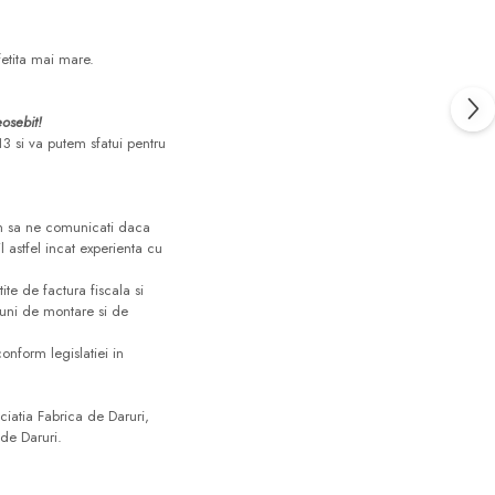
fetita mai mare.
osebit!
13 si va putem sfatui pentru
gam sa ne comunicati daca
 astfel incat experienta cu
tite de factura fiscala si
tiuni de montare si de
onform legislatiei in
ciatia Fabrica de Daruri,
 de Daruri.