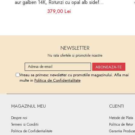
aur galben 14K, Rotunzi cu opal alb sidef 3
mm
379,00 Lei
NEWSLETTER
Nu rata ofertele si promotiile noastre
Vreau sa primesc newsletter cu promotiile magazinului. Afla mai
multe in
Politica de Confidentialitate
MAGAZINUL MEU
CLIENTI
Despre noi
Metode de Plata
Termeni si Conditii
Politica de Retur
Politica de Confidentialitate
Garantia Produse