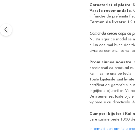
Caracteristici piatra
: 
Varsta recomandata
: 
In functie de preferinta fie
Termen de livrare
: 1-2 
Comanda cercei copii cu pro
Nu stii sigur ce model sa a
a lua cea mai buna decizi
Livrarea comenzii se va fa
Promisiunea noastra:
considerati ca produsul nu 
Kalini sa fie una perfecta.
Toate bijuteriile sunt livrate
certificat de garantie si au
ingrijire a bijuteriilor. Va
De asemenea, toate bijuterii
vigoare si cu directivele 
Cumperi bijuterii Kalin
care sustine peste 1000 de 
Informatii conformitate pr