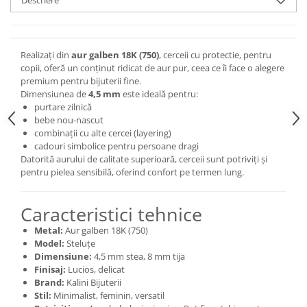
Realizați din
aur galben 18K (750)
, cerceii cu protectie, pentru
copii, oferă un conținut ridicat de aur pur, ceea ce îi face o alegere
premium pentru bijuterii fine.
Dimensiunea de
4,5 mm
este ideală pentru:
purtare zilnică
bebe nou-nascut
combinații cu alte cercei (layering)
cadouri simbolice pentru persoane dragi
Datorită aurului de calitate superioară, cerceii sunt potriviți și
pentru pielea sensibilă, oferind confort pe termen lung.
Caracteristici tehnice
Metal:
Aur galben 18K (750)
Model:
Steluțe
Dimensiune:
4,5 mm stea, 8 mm tija
Finisaj:
Lucios, delicat
Brand:
Kalini Bijuterii
Stil:
Minimalist, feminin, versatil