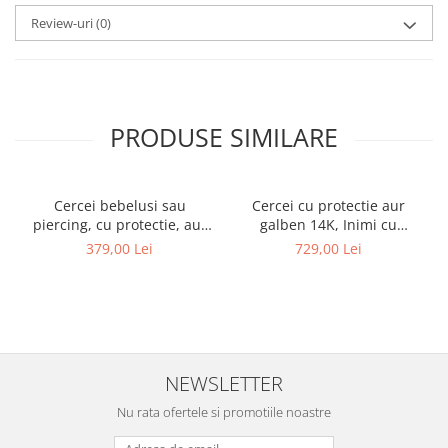
Review-uri
(0)
PRODUSE SIMILARE
Cercei bebelusi sau
Cercei cu protectie aur
piercing, cu protectie, aur
galben 14K, Inimi cu
galben 14K, Rotunzi cu opal
diamant lateral 5 mm
379,00 Lei
729,00 Lei
alb sidef 3 mm
NEWSLETTER
Nu rata ofertele si promotiile noastre