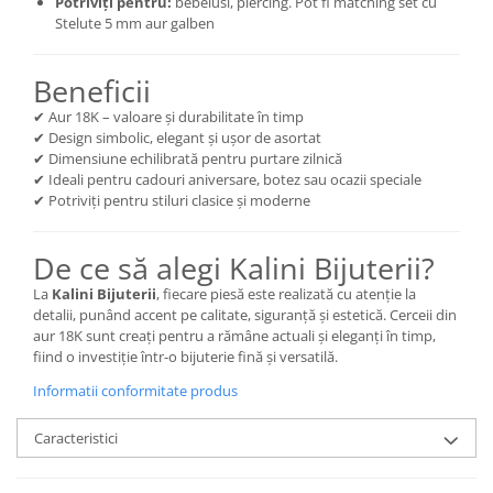
Potriviți pentru:
bebelusi, piercing. Pot fi matching set cu
Stelute 5 mm aur galben
Beneficii
✔ Aur 18K – valoare și durabilitate în timp
✔ Design simbolic, elegant și ușor de asortat
✔ Dimensiune echilibrată pentru purtare zilnică
✔ Ideali pentru cadouri aniversare, botez sau ocazii speciale
✔ Potriviți pentru stiluri clasice și moderne
De ce să alegi Kalini Bijuterii?
La
Kalini Bijuterii
, fiecare piesă este realizată cu atenție la
detalii, punând accent pe calitate, siguranță și estetică. Cerceii din
aur 18K sunt creați pentru a rămâne actuali și eleganți în timp,
fiind o investiție într-o bijuterie fină și versatilă.
Informatii conformitate produs
Caracteristici