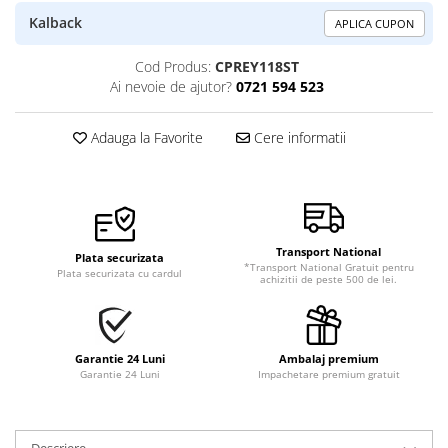
Kalback
APLICA CUPON
Cod Produs:
CPREY118ST
Ai nevoie de ajutor?
0721 594 523
Adauga la Favorite
Cere informatii
Transport National
Plata securizata
*Transport National Gratuit pentru
Plata securizata cu cardul
achizitii de peste 500 de lei.
Garantie 24 Luni
Ambalaj premium
Garantie 24 Luni
Impachetare premium gratuit
Descriere