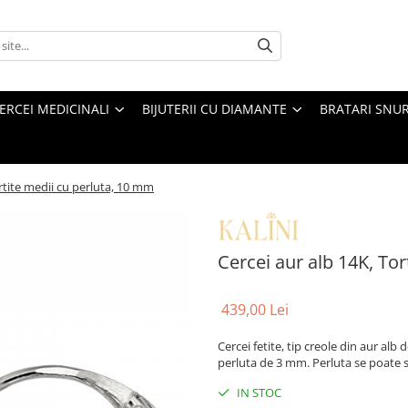
ERCEI MEDICINALI
BIJUTERII CU DIAMANTE
BRATARI SNU
ortite medii cu perluta, 10 mm
Cercei aur alb 14K, To
439,00 Lei
Cercei fetite, tip creole din aur al
perluta de 3 mm. Perluta se poate sc
IN STOC