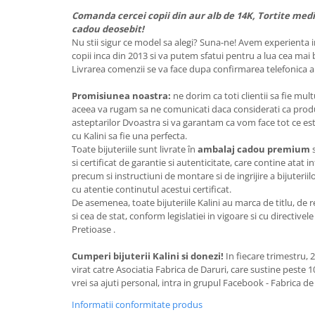
Comanda cercei copii din aur alb de 14K, Tortite medi
cadou deosebit!
Nu stii sigur ce model sa alegi? Suna-ne! Avem experienta i
copii inca din 2013 si va putem sfatui pentru a lua cea mai 
Livrarea comenzii se va face dupa confirmarea telefonica a
Promisiunea noastra:
ne dorim ca toti clientii sa fie mul
aceea va rugam sa ne comunicati daca considerati ca pro
asteptarilor Dvoastra si va garantam ca vom face tot ce este
cu Kalini sa fie una perfecta.
Toate bijuteriile sunt livrate în
ambalaj cadou premium
s
si certificat de garantie si autenticitate, care contine atat
precum si instructiuni de montare si de ingrijire a bijuter
cu atentie continutul acestui certificat.
De asemenea, toate bijuteriile Kalini au marca de titlu, de
si cea de stat, conform legislatiei in vigoare si cu directiv
Pretioase .
Cumperi bijuterii Kalini si donezi!
In fiecare trimestru, 
virat catre Asociatia Fabrica de Daruri, care sustine peste 
vrei sa ajuti personal, intra in grupul Facebook - Fabrica de
Informatii conformitate produs