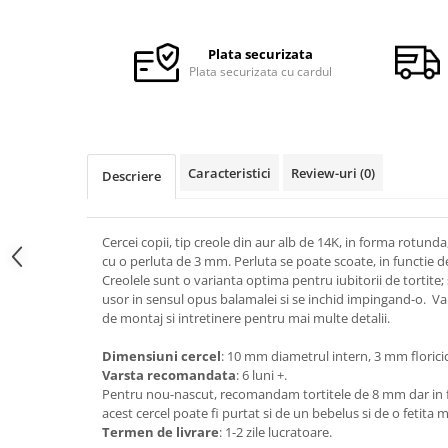
Distribuie
pe
Facebook
Plata securizata
Plata securizata cu cardul
Caracteristici
Review-uri
(0)
Descriere
Cercei copii, tip creole din aur alb de 14K, in forma rotund
cu o perluta de 3 mm. Perluta se poate scoate, in functie de
Creolele sunt o varianta optima pentru iubitorii de tortite;
usor in sensul opus balamalei si se inchid impingand-o. Va 
de montaj si intretinere pentru mai multe detalii.
Dimensiuni cercel
: 10 mm diametrul intern, 3 mm florici
Varsta recomandata
: 6 luni +.
Pentru nou-nascut, recomandam tortitele de 8 mm dar in fu
acest cercel poate fi purtat si de un bebelus si de o fetita m
Termen de livrare
: 1-2 zile lucratoare.