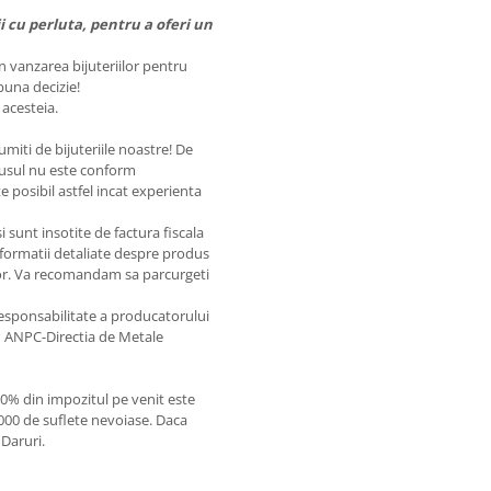
i cu perluta, pentru a oferi un
n vanzarea bijuteriilor pentru
buna decizie!
 acesteia.
tumiti de bijuteriile noastre! De
dusul nu este conform
 posibil astfel incat experienta
i sunt insotite de factura fiscala
 informatii detaliate despre produs
iilor. Va recomandam sa parcurgeti
 responsabilitate a producatorului
ele ANPC-Directia de Metale
20% din impozitul pe venit este
1000 de suflete nevoiase. Daca
 Daruri.