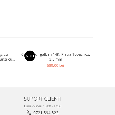
g, cu
Cercei aur galben 14K, Piatra Topaz roz,
Cercei 
NOU
-7%
tunzi cu
3.5 mm
Florice
589,00 Lei
6
SUPORT CLIENTI
Luni - Vineri 10:00 - 17:00
0721 594 523