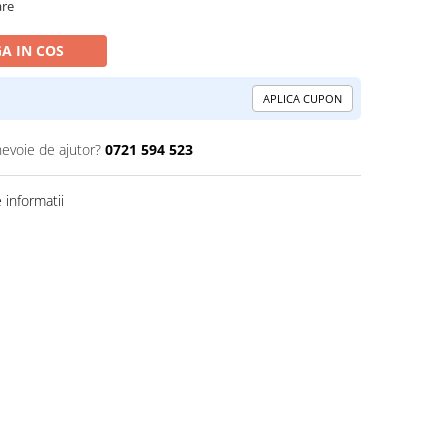
are
A IN COS
APLICA CUPON
nevoie de ajutor?
0721 594 523
informatii