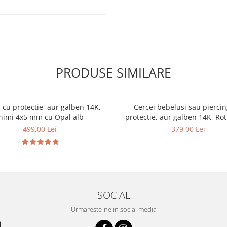
PRODUSE SIMILARE
 cu protectie, aur galben 14K,
Cercei bebelusi sau piercin
nimi 4x5 mm cu Opal alb
protectie, aur galben 14K, Ro
opal alb sidef 3 mm
499,00 Lei
379,00 Lei
SOCIAL
Urmareste-ne in social media