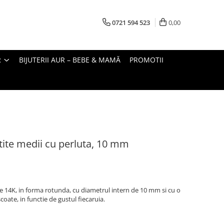
0721 594 523
0,00
R
BIJUTERII AUR – BEBE & MAMĂ
PROMOTII
rtite medii cu perluta, 10 mm
b de 14K, in forma rotunda, cu diametrul intern de 10 mm si cu o
oate, in functie de gustul fiecaruia.