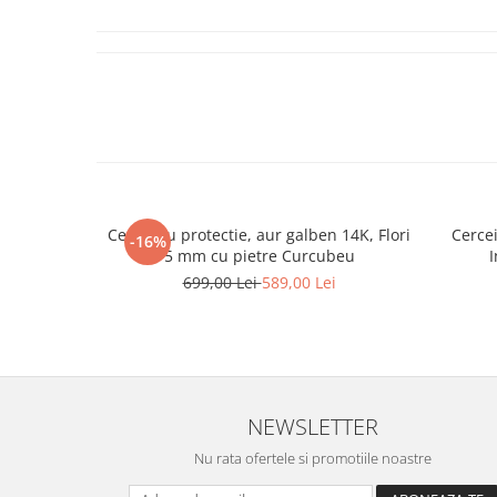
Cercei cu protectie, aur galben 14K, Flori
Cercei
-16%
5 mm cu pietre Curcubeu
I
699,00 Lei
589,00 Lei
NEWSLETTER
Nu rata ofertele si promotiile noastre