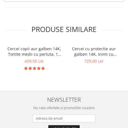
PRODUSE SIMILARE
Cercei copii aur galben 14K,
Cercei cu protectie aur
Tortite medii cu perluta, 10
galben 14K, Inimi cu
mm
diamant lateral 5 mm
439,00 Lei
729,00 Lei
NEWSLETTER
Nu rata ofertele si promotiile noastre