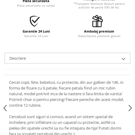
Plata securizata
*Transport National Gratuit pentru
Plata securizata cu cardul
achizitii de peste 500 de lei.
Garantie 24 Luni
Ambalaj premium
Garantie 24 Luni
Impachetare premium gratuit
Descriere
Cercei copii, fete, bebelusi, cu protectie, din aur galben de 14K, in
forma de floare cu 6 petale, fiecare petala fiind un mic rubin
natural, model potrivit inca de la nastere si fara limita de varsta!
Potrivit chiar si pentru piercing! Fiecare pereche din acest model,
contine 12 rubine.
Cercelusii sunt siguri si comozi, avand un sistem special de
inchidere, prin infiletare cu un capacel cu protectie, astfel ca
pielea din spatele urechii sa nu fie intepata de tija! Puteti dormi
fara sa scoateti cercelusii din urechi ;).