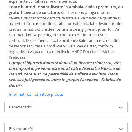
experienta cu Kalini sa fie una perfecta.
Toate bijuteriile sunt livrate în ambalaj cadou premium, au
gratuit laveta de curatare,
si intretinere, punga cadou la
cerere si sunt insotite de factura fiscala si certificat de garantie si
autenticitate, care contine atat informatii detaliate despre produs
precum si instructiuni de montare si de ingrijire a bijuteriilor. Va
recomandam sa parcurgeti cu atentie continutul acestui
certificat. De asemenea, toate bijuteriile Kalini au marca de titlu,
de responsabilitate a producatorului si cea de stat, conform
legislatiei in vigoare si cu directivele ANPC-Directia de Metale
Pretioase.
Cumperi bijuterii Kalini si donezi! In fiecare trimestru, 20%
din impozitul pe venit este virat catre Asociatia Fabrica de
Daruri, care sustine peste 1000 de suflete nevoiase. Daca
vrei sa ajuti personal, intra in grupul Facebook - Fabrica de
Daruri.
Informatii conformitate produs
Caracteristici
Review-uri
(0)