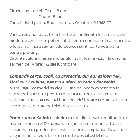
Dimensiuni cercel: Tija - 8 mm;
Floare - 5 mm
Caracteristici piatra: Rubin natural ; Greutate: 0.1968 CT
Varsta recomandata: 0+ In functie de preferinta fiecaruia, acest
model de cercei este potrivit atat pentru nou-nascut cat si pentru
o fetita mai mare sau un adult.Cerceii sunt foarte potriviti si
pentru piercing.
Datorita culorii intense a rubinului, sunt foarte vizibili la ureche.
Termen de livrare: 1-2 zile lucratoare.
Comanda cercei copii, cu protectie, din aur galben 14K,
Flori cu 12 rubine, pentru a oferi un cadou deosebit!
Nu stii sigur ce model sa alegi? Suna-ne! Avem experienta in
vanzarea bijuteriilor pentru copii inca din 2013 si va putem
sfatui pentru a lua cea mai buna decizie! Livrarea comenzii se va
face dupa confirmarea telefonica a acesteia.
Promisiunea Kalini
: ne dorim ca toti clientii sa fie multumiti de
bijuteriile noastre! De aceea va rugam sa ne comunicati daca
considerati ca produsul nu este conform asteptarilor Dvoastra si
va garantam ca vom face tot ce este posibil astfel incat