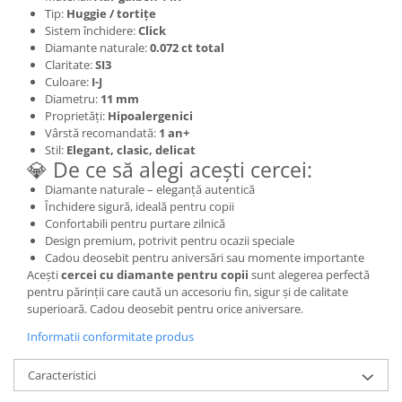
Tip:
Huggie / tortițe
Sistem închidere:
Click
Diamante naturale:
0.072 ct total
Claritate:
SI3
Culoare:
I-J
Diametru:
11 mm
Proprietăți:
Hipoalergenici
Vârstă recomandată:
1 an+
Stil:
Elegant, clasic, delicat
💎 De ce să alegi acești cercei:
Diamante naturale – eleganță autentică
Închidere sigură, ideală pentru copii
Confortabili pentru purtare zilnică
Design premium, potrivit pentru ocazii speciale
Cadou deosebit pentru aniversări sau momente importante
Acești
cercei cu diamante pentru copii
sunt alegerea perfectă
pentru părinții care caută un accesoriu fin, sigur și de calitate
superioară. Cadou deosebit pentru orice aniversare.
Informatii conformitate produs
Caracteristici