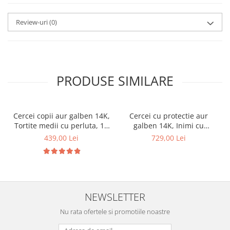
Review-uri
(0)
PRODUSE SIMILARE
Cercei copii aur galben 14K,
Cercei cu protectie aur
Tortite medii cu perluta, 10
galben 14K, Inimi cu
mm
diamant lateral 5 mm
439,00 Lei
729,00 Lei
NEWSLETTER
Nu rata ofertele si promotiile noastre