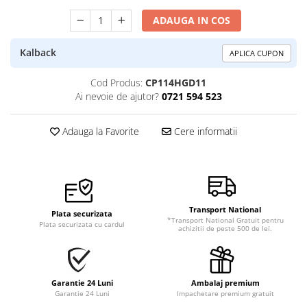
ADAUGA IN COS
Kalback
APLICA CUPON
Cod Produs:
CP114HGD11
Ai nevoie de ajutor?
0721 594 523
Adauga la Favorite
Cere informatii
Transport National
Plata securizata
*Transport National Gratuit pentru
Plata securizata cu cardul
achizitii de peste 500 de lei.
Garantie 24 Luni
Ambalaj premium
Garantie 24 Luni
Impachetare premium gratuit