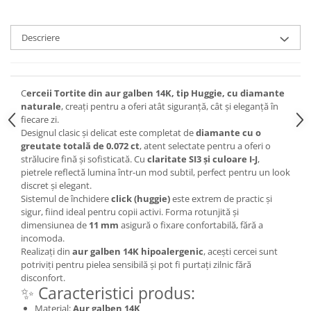
Descriere
C
erceii Tortite din aur galben 14K, tip Huggie, cu diamante
naturale
, creați pentru a oferi atât siguranță, cât și eleganță în
fiecare zi.
Designul clasic și delicat este completat de
diamante cu o
greutate totală de 0.072 ct
, atent selectate pentru a oferi o
strălucire fină și sofisticată. Cu
claritate SI3 și culoare I-J
,
pietrele reflectă lumina într-un mod subtil, perfect pentru un look
discret și elegant.
Sistemul de închidere
click (huggie)
este extrem de practic și
sigur, fiind ideal pentru copii activi. Forma rotunjită și
dimensiunea de
11 mm
asigură o fixare confortabilă, fără a
incomoda.
Realizați din
aur galben 14K hipoalergenic
, acești cercei sunt
potriviți pentru pielea sensibilă și pot fi purtați zilnic fără
disconfort.
✨ Caracteristici produs:
Material:
Aur galben 14K