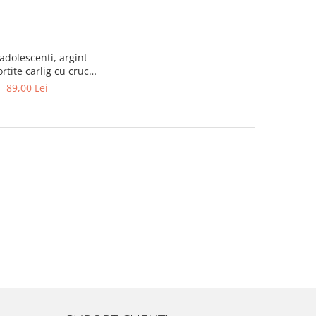
adolescenti, argint
ortite carlig cu cruce,
30 mm
89,00 Lei