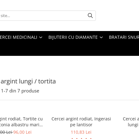
ERCEI MEDICINALI
BIJUTERII CU DIAMANTE
BRATARI SNU
argint lungi / tortita
1-
7
din
7
produse
int rodiat, Tortite cu
Cercei argint rodiat, Ingerasi
Cercei a
conia albastru marin
pe lantisor
lungi
cristale 16 mm
00 Lei
96,00 Lei
110,83 Lei