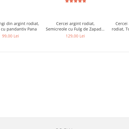
ngi din argint rodiat,
Cercei argint rodiat,
Cercei 
r cu pandantiv Pana
Semicreole cu Fulg de Zapada,
rodiat, T
22 mm
99,00 Lei
129,00 Lei