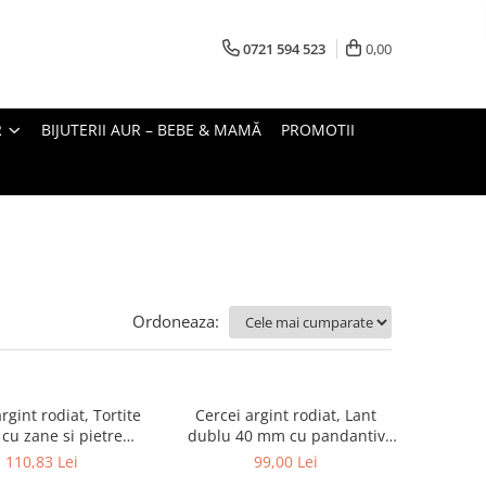
0721 594 523
0,00
R
BIJUTERII AUR – BEBE & MAMĂ
PROMOTII
Ordoneaza:
rgint rodiat, Tortite
Cercei argint rodiat, Lant
 cu zane si pietre
dublu 40 mm cu pandantiv
zirconia
lung
110,83 Lei
99,00 Lei